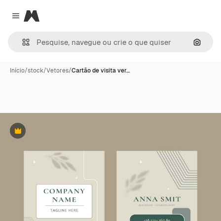
Magnific
Close menu
Pesqui
Início
/
stock
/
Vetores
/
Cartão de visita ver…
Premium