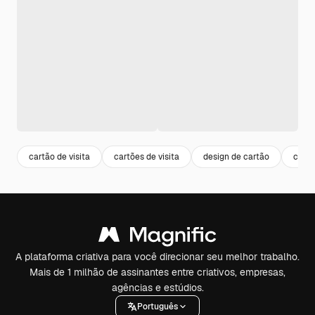
cartão de visita
cartões de visita
design de cartão
cartã
A plataforma criativa para você direcionar seu melhor trabalho.
Mais de 1 milhão de assinantes entre criativos, empresas,
agências e estúdios.
Português