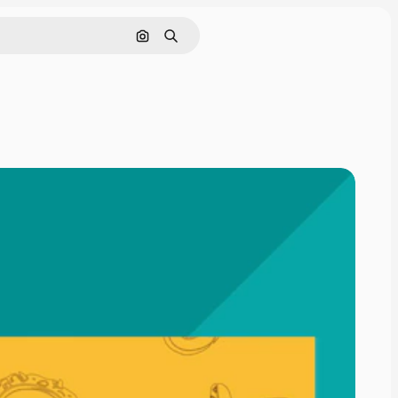
Pesquisar por imagem
Buscar