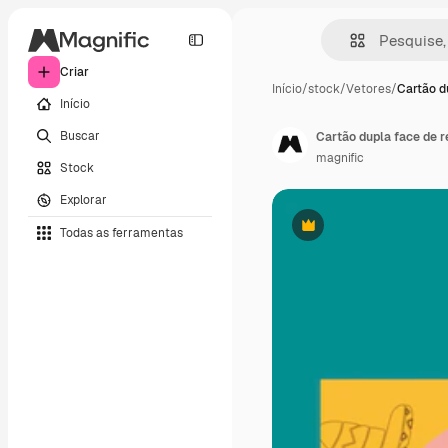
Criar
Início
/
stock
/
Vetores
/
Cartão d
Início
Buscar
Cartão dupla face de 
magnific
Stock
Explorar
Todas as ferramentas
Premium