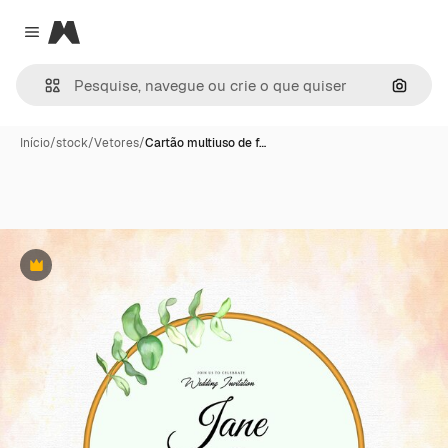
Magnific
Close menu
Pesqui
Início
/
stock
/
Vetores
/
Cartão multiuso de f…
Premium