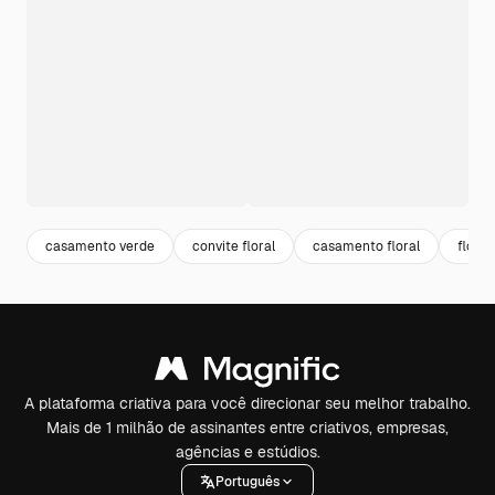
casamento verde
convite floral
casamento floral
flore
A plataforma criativa para você direcionar seu melhor trabalho.
Mais de 1 milhão de assinantes entre criativos, empresas,
agências e estúdios.
Português