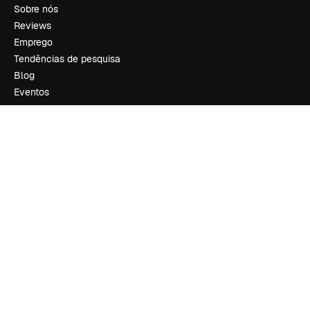
Sobre nós
Reviews
Emprego
Tendências de pesquisa
Blog
Eventos
Slidesgo
Vender conteúdo
Sala de imprensa
Procurando por magnific.ai?
Siga-nos
Suporte ao cliente
Instagram
YouTube
LinkedIn
TikTok
Discord