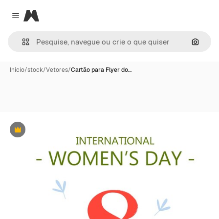
Magnific
Close menu
Pesqui
Início
/
stock
/
Vetores
/
Cartão para Flyer do…
Premium