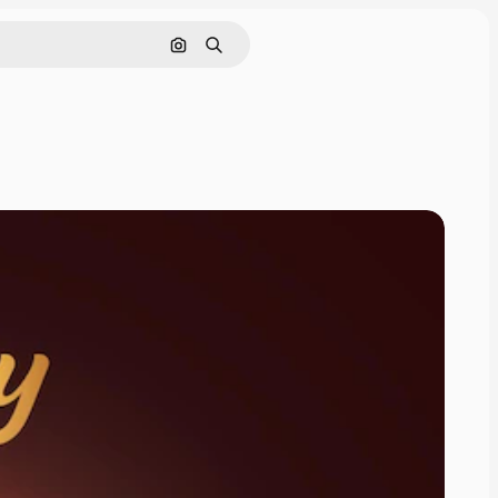
Pesquisar por imagem
Buscar