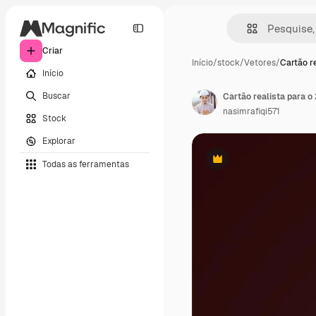
Criar
Início
/
stock
/
Vetores
/
Cartão r
Início
Buscar
Cartão realista para o
nasimrafiqi571
Stock
Explorar
Todas as ferramentas
Premium