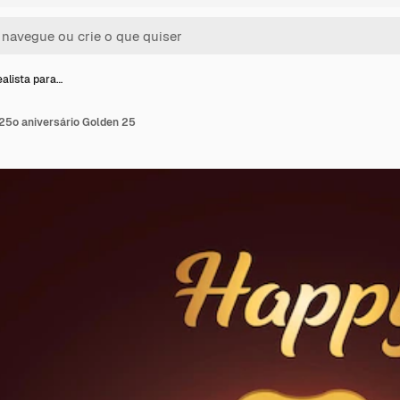
ealista para…
 25o aniversário Golden 25