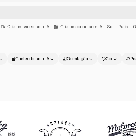
Crie um vídeo com IA
Crie um ícone com IA
Sol
Praia
O
Conteúdo com IA
Orientação
Cor
Pe
Produtos
Começar