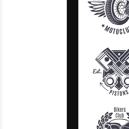
A plataforma cr
seu melhor trab
assinantes entr
agências e estú
Português
Copyright © 2010