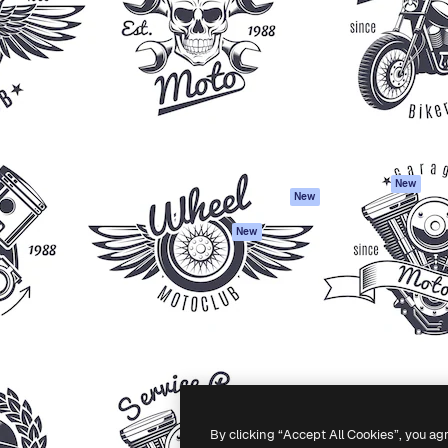
iativa para você direcionar
Spaces
Academy
alho. Mais de 1 milhão de
Assistente de IA
Documentação
e criativos, empresas,
Gerador de
Atendimento
dios.
imagens
Termos e
Gerador de vídeos
condições
Texto para voz
Política de
privacidade
Conteúdo de stock
Originais
MCP para
New
New
Claude/ChatGPT
Política de cooki
Agentes
Central de
New
confiabilidade
API
Afiliados
App móvel
Empresas
Todas as
ferramentas
-
2026
Freepik Company S.L.U.
Todos os direitos reservados
.
By clicking “Accept All Cookies”, you ag