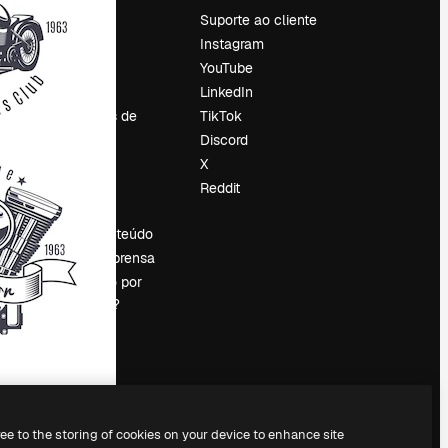
Preços
Suporte ao cliente
Sobre nós
Instagram
Reviews
YouTube
Emprego
LinkedIn
Tendências de
TikTok
pesquisa
Discord
Blog
X
Eventos
Reddit
es
Slidesgo
Vender conteúdo
Sala de imprensa
Procurando por
magnific.ai?
ree to the storing of cookies on your device to enhance site