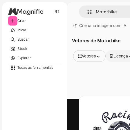
Criar
Crie uma imagem com IA
Início
Buscar
Vetores de Motorbike
Stock
Vetores
Licença
Explorar
Todas as imagens
Todas as ferramentas
Vetores
Ilustrações
Fotos
PSD
Modelos
Mockups
Vídeos
Clipes de vídeo
Animações
Modelos de vídeos
Ícones
Modelos 3D
Fontes