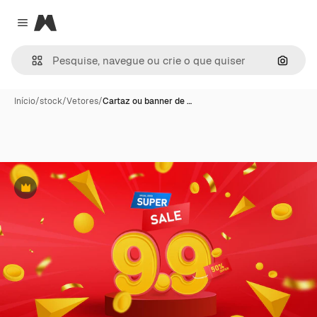
Magnific
Close menu
Pesqui
Início
/
stock
/
Vetores
/
Cartaz ou banner de …
Premium