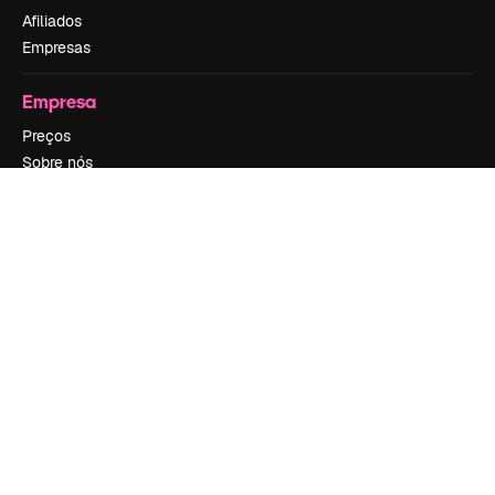
Afiliados
Empresas
Empresa
Preços
Sobre nós
Reviews
Emprego
Tendências de pesquisa
Blog
Eventos
Slidesgo
Vender conteúdo
Sala de imprensa
Procurando por magnific.ai?
Siga-nos
Suporte ao cliente