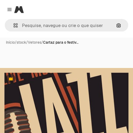
Magnific
Close menu
Pesqui
Início
/
stock
/
Vetores
/
Cartaz para o festiv…
Premium