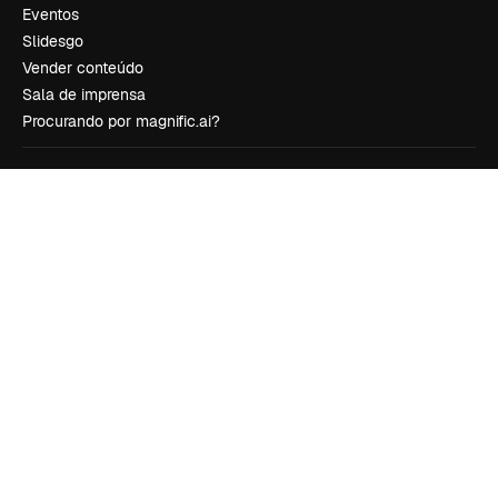
Eventos
Slidesgo
Vender conteúdo
Sala de imprensa
Procurando por magnific.ai?
Siga-nos
Suporte ao cliente
Instagram
YouTube
LinkedIn
TikTok
Discord
X
Reddit
Copyright © 2010-
2026
Freepik Company S.L.U.
Todos os direitos