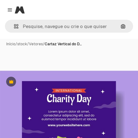
Magnific
Close menu
Pesqui
Início
/
stock
/
Vetores
/
Cartaz Vertical do D…
Premium