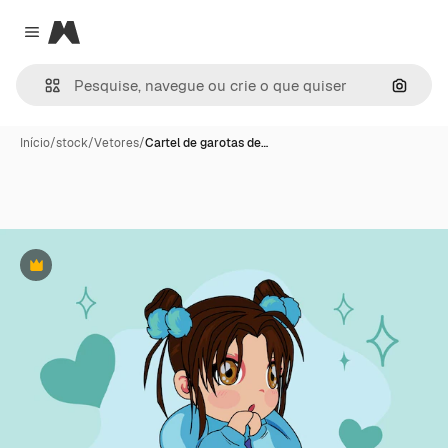
Magnific
Close menu
Pesqui
Início
/
stock
/
Vetores
/
Cartel de garotas de…
Premium