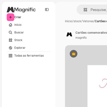
Criar
Início
/
stock
/
Vetores
/
Cartões
Início
Buscar
Cartões comemorativos
magnific
Stock
Explorar
Todas as ferramentas
Premium