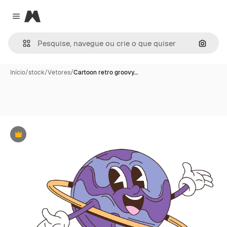
Magnific
Close menu
Pesqui
Início
/
stock
/
Vetores
/
Cartoon retro groovy…
Premium