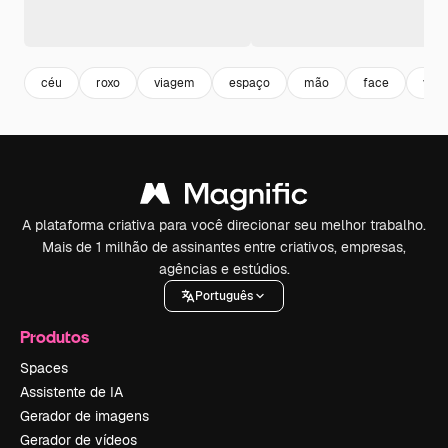
céu
roxo
viagem
espaço
mão
face
vint
A plataforma criativa para você direcionar seu melhor trabalho.
Mais de 1 milhão de assinantes entre criativos, empresas,
agências e estúdios.
Português
Produtos
Spaces
Assistente de IA
Gerador de imagens
Gerador de vídeos