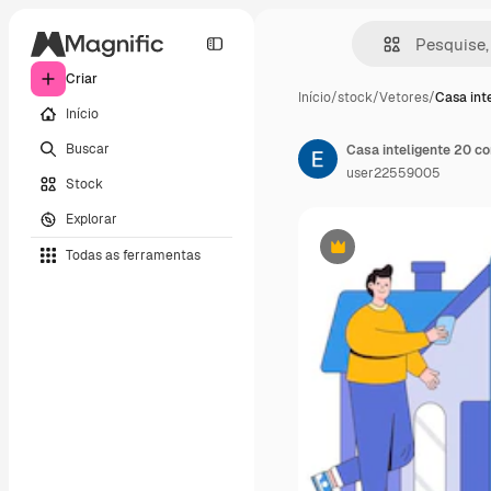
Criar
Início
/
stock
/
Vetores
/
Casa int
Início
Buscar
user22559005
Stock
Explorar
Todas as ferramentas
Premium