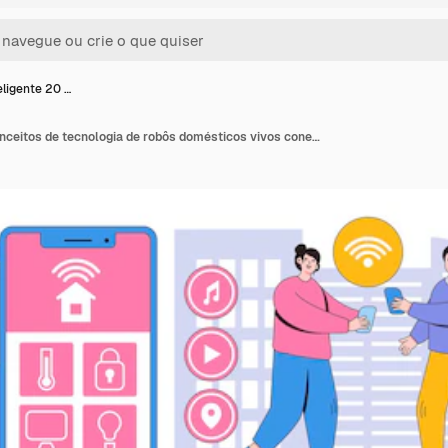
eligente 20 …
Casa inteligente 20 conceitos de tecnologia de robôs domésticos vivos conectados com personagens de pessoas Cidade e casa com inteligência cognitiva Pacote de ilustração vetorial de tecnologia inovadora da Internet das Coisas