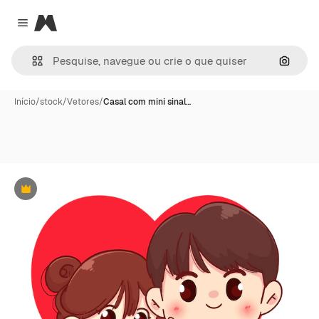
Magnific
Close menu
Pesqui
Início
/
stock
/
Vetores
/
Casal com mini sinal…
Premium