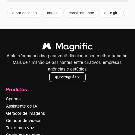
amor desenho
couple
casal romance
cute girl
cas
A plataforma criativa para você direcionar seu melhor trabalho.
Mais de 1 milhão de assinantes entre criativos, empresas,
agências e estúdios.
Português
Produtos
Spaces
Assistente de IA
Gerador de imagens
Gerador de vídeos
Texto para voz