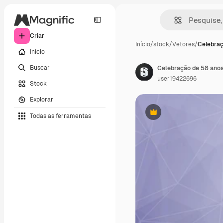
Criar
Início
/
stock
/
Vetores
/
Celebraç
Início
Buscar
Celebração de 58 anos
user19422696
Stock
Explorar
Todas as ferramentas
Premium