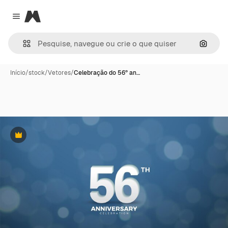
Magnific
Close menu
Pesqui
Início
/
stock
/
Vetores
/
Celebração do 56º an…
Premium