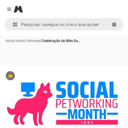
Magnific
Close menu
Pesqui
Início
/
stock
/
Vetores
/
Celebração do Mês So…
Premium