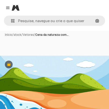
Magnific
Close menu
Pesqui
Início
/
stock
/
Vetores
/
Cena da natureza com…
Premium