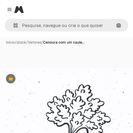
Magnific
Close menu
Pesqui
Início
/
stock
/
Vetores
/
Cenoura com um caule…
Premium