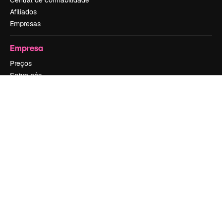
Afiliados
Empresas
Empresa
Preços
Sobre nós
Reviews
Emprego
Tendências de pesquisa
Blog
Eventos
Slidesgo
Vender conteúdo
Sala de imprensa
Procurando por magnific.ai?
Siga-nos
Suporte ao cliente