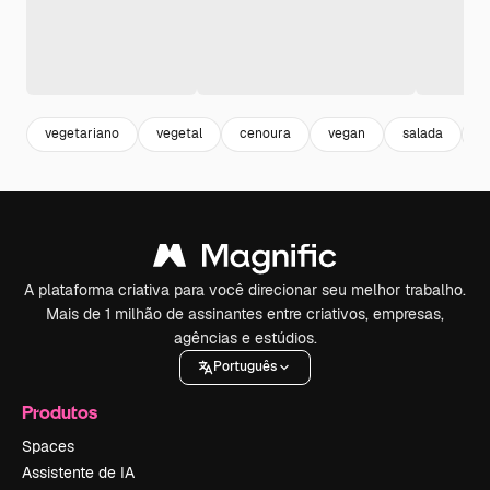
vegetariano
vegetal
cenoura
vegan
salada
c
A plataforma criativa para você direcionar seu melhor trabalho.
Mais de 1 milhão de assinantes entre criativos, empresas,
agências e estúdios.
Português
Produtos
Spaces
Assistente de IA