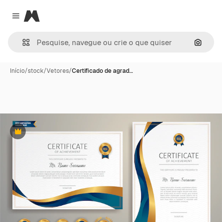
Magnific
Close menu
Pesqui
Início
/
stock
/
Vetores
/
Certificado de agrad…
Premium