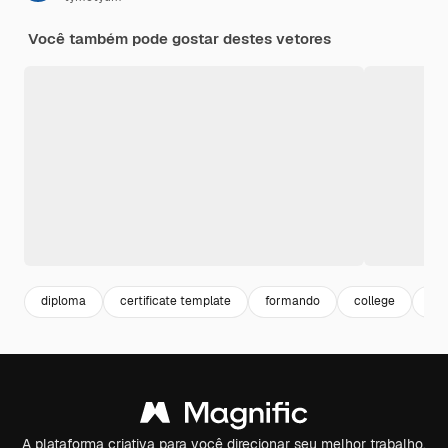
Você também pode gostar destes vetores
diploma
certificate template
formando
college
ho
A plataforma criativa para você direcionar seu melhor trabalho.