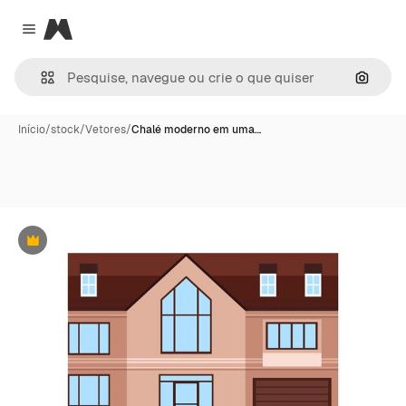
Magnific
Close menu
Pesqui
Início
/
stock
/
Vetores
/
Chalé moderno em uma…
Premium