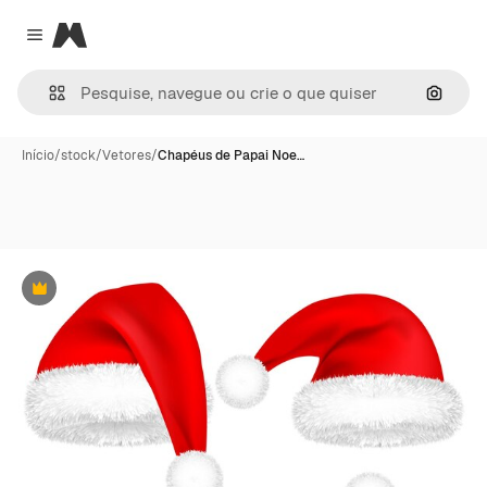
Magnific
Close menu
Pesqui
Início
/
stock
/
Vetores
/
Chapéus de Papai Noe…
Premium