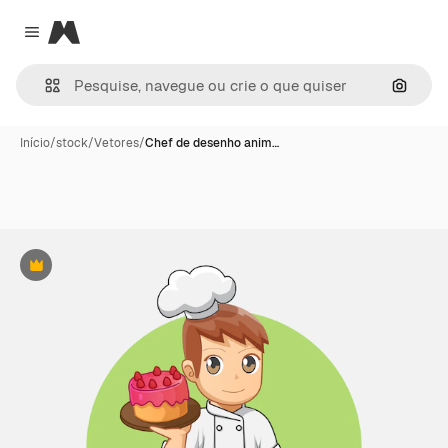
Magnific
Close menu
Pesqui
Início
/
stock
/
Vetores
/
Chef de desenho anim…
Premium