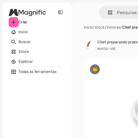
Criar
Início
/
stock
/
Vetores
/
Chef pre
Início
Buscar
Chef preparando pratos
kontur-vid
Stock
Explorar
Todas as ferramentas
Premium