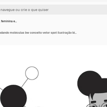
a feminina e…
Cientista feminina estudando moléculas bw conceito vetor spot ilustração biologia molecular 2d cartoon linha plana personagem monocromático para web ui design editável imagem de herói de contorno isolado