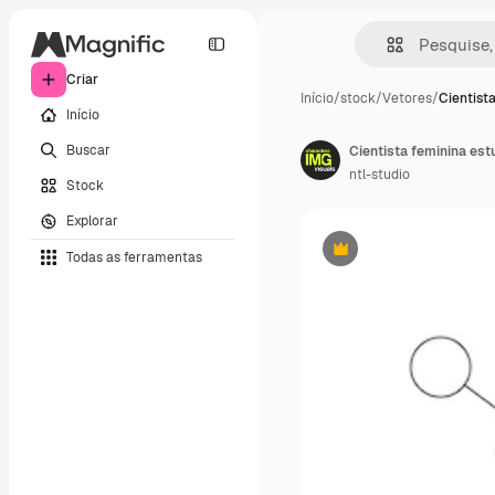
Criar
Início
/
stock
/
Vetores
/
Cientist
Início
Buscar
ntl-studio
Stock
Explorar
Todas as ferramentas
Premium