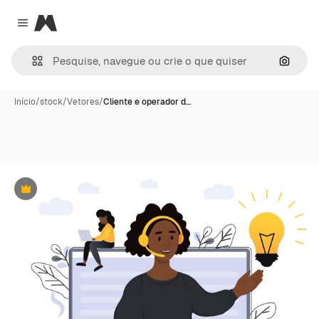
Magnific
Close menu
Pesqui
Início
/
stock
/
Vetores
/
Cliente e operador d…
Premium