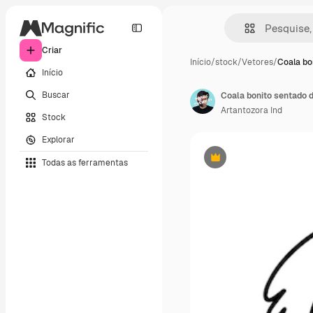
Criar
Início
/
stock
/
Vetores
/
Coala bo
Início
Buscar
Coala bonito sentado 
Artantozora Ind
Stock
Explorar
Todas as ferramentas
Premium