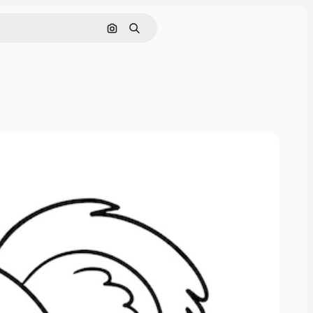
Pesquisar por imagem
Buscar