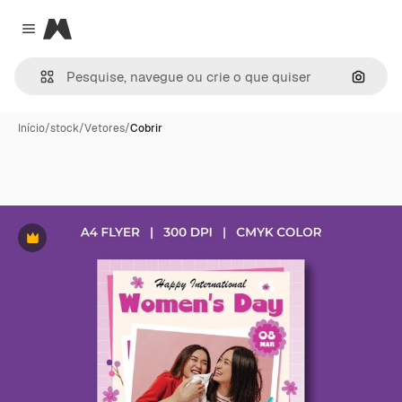
Magnific
Close menu
Pesqui
Início
/
stock
/
Vetores
/
Cobrir
Premium