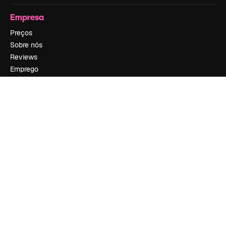
Empresa
Preços
Sobre nós
Reviews
Emprego
Tendências de pesquisa
Blog
Eventos
Slidesgo
Vender conteúdo
Sala de imprensa
Procurando por magnific.ai?
Siga-nos
Suporte ao cliente
Instagram
YouTube