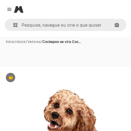
Magnific
Close menu
Pesqui
Início
/
stock
/
Vetores
/
Cockapoo se vira Coc…
Premium