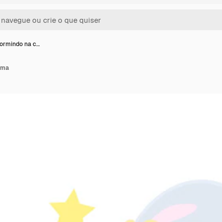
ormindo na c…
ama