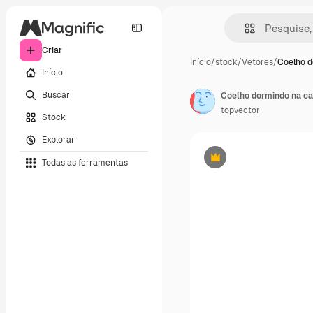
Criar
Início
/
stock
/
Vetores
/
Coelho d
Início
Buscar
Coelho dormindo na c
topvector
Stock
Explorar
Todas as ferramentas
Premium