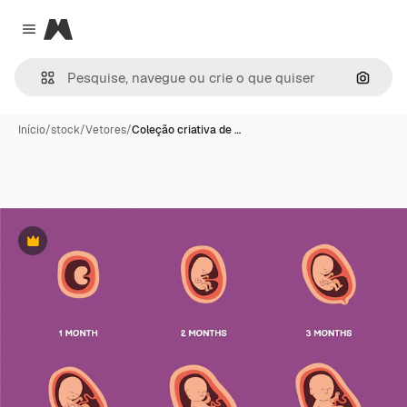
Magnific
Close menu
Pesqui
Início
/
stock
/
Vetores
/
Coleção criativa de …
Premium