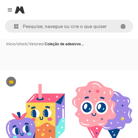
Magnific
Close menu
Pesqui
Início
/
stock
/
Vetores
/
Coleção de adesivos …
Premium