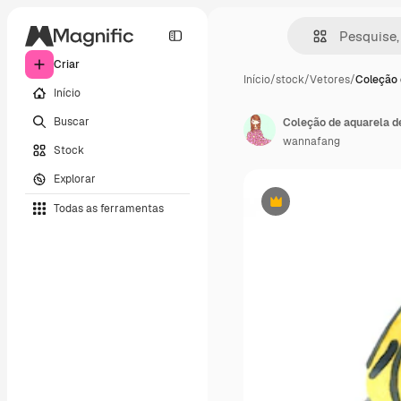
Criar
Início
/
stock
/
Vetores
/
Coleção 
Início
Buscar
Coleção de aquarela d
wannafang
Stock
Explorar
Todas as ferramentas
Premium