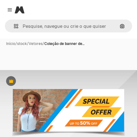
Magnific
Close menu
Pesqui
Início
/
stock
/
Vetores
/
Coleção de banner de…
Premium