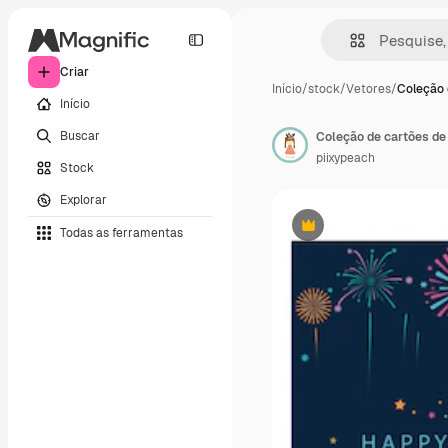
Criar
Início
/
stock
/
Vetores
/
Coleção 
Início
Buscar
piixypeach
Stock
Explorar
Todas as ferramentas
Premium