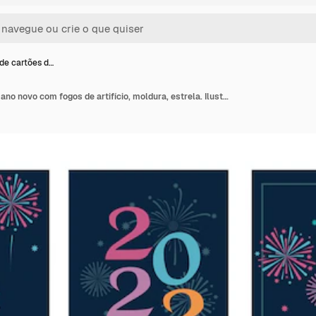
de cartões d…
Coleção de cartões de ano novo com fogos de artifício, moldura, estrela. Ilustração vetorial para cartaz, cartão postal, banner, capa