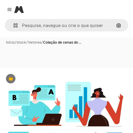
Magnific
Close menu
Pesqui
Início
/
stock
/
Vetores
/
Coleção de cenas do …
Premium