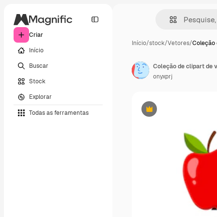
Criar
Início
/
stock
/
Vetores
/
Coleção 
Início
Buscar
Coleção de clipart de
onyxprj
Stock
Explorar
Todas as ferramentas
Premium