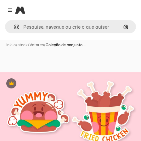
Magnific
Close menu
Pesqui
Início
/
stock
/
Vetores
/
Coleção de conjunto …
Premium