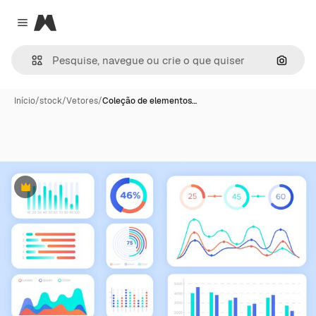
Magnific
Close menu
Pesqui
Início
/
stock
/
Vetores
/
Coleção de elementos…
Premium