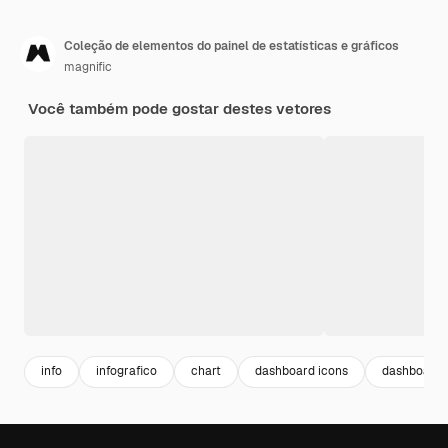
Coleção de elementos do painel de estatísticas e gráficos
magnific
Você também pode gostar destes vetores
info
infografico
chart
dashboard icons
dashboard 