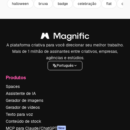
halloween
bruxa
badge
celebração
flat
cole
A plataforma criativa para você direcionar seu melhor trabalho.
Mais de 1 milhão de assinantes entre criativos, empresas,
agências e estúdios.
Português
Produtos
Spaces
Assistente de IA
Gerador de imagens
Gerador de vídeos
Texto para voz
Conteúdo de stock
MCP para Claude/ChatGPT
New