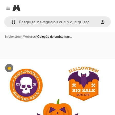
Magnific
Close menu
Pesqui
Início
/
stock
/
Vetores
/
Coleção de emblemas …
Premium