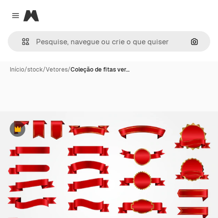
Magnific
Close menu
Pesqui
Início
/
stock
/
Vetores
/
Coleção de fitas ver…
Premium