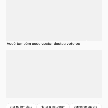
Você também pode gostar destes vetores
stories template
historia instagram
design do pacote
m