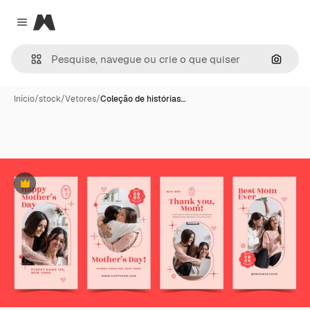
Magnific
Close menu
Pesqui
Início
/
stock
/
Vetores
/
Coleção de histórias…
Premium