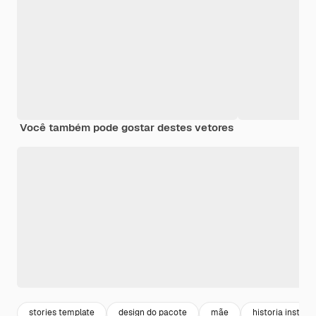
Você também pode gostar destes vetores
stories template
design do pacote
mãe
historia instag