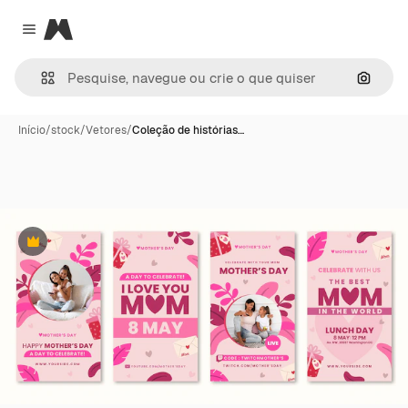
Magnific
Close menu
Pesqui
Início
/
stock
/
Vetores
/
Coleção de histórias…
Premium