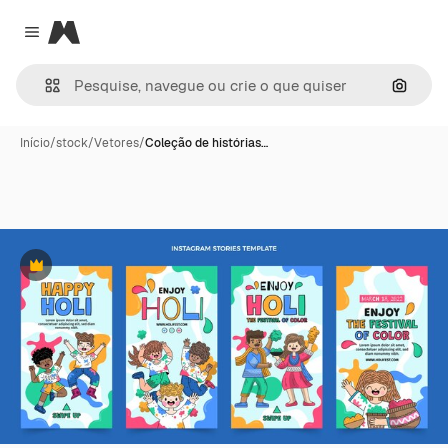
Magnific
Close menu
Pesqui
Início
/
stock
/
Vetores
/
Coleção de histórias…
Premium