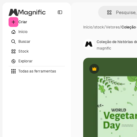
Criar
Início
/
stock
/
Vetores
/
Coleção 
Início
Buscar
magnific
Stock
Explorar
Todas as ferramentas
Premium