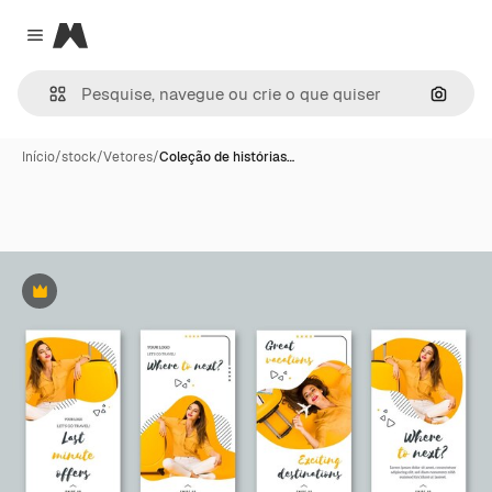
Magnific
Close menu
Pesqui
Início
/
stock
/
Vetores
/
Coleção de histórias…
Premium