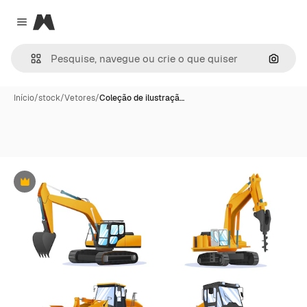
Magnific
Close menu
Pesqui
Início
/
stock
/
Vetores
/
Coleção de ilustraçã…
Premium