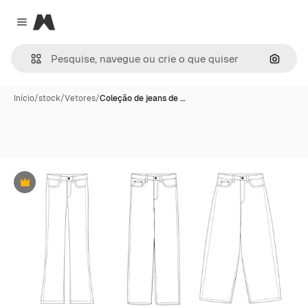
Magnific
Close menu
Pesqui
Início
/
stock
/
Vetores
/
Coleção de jeans de …
Premium