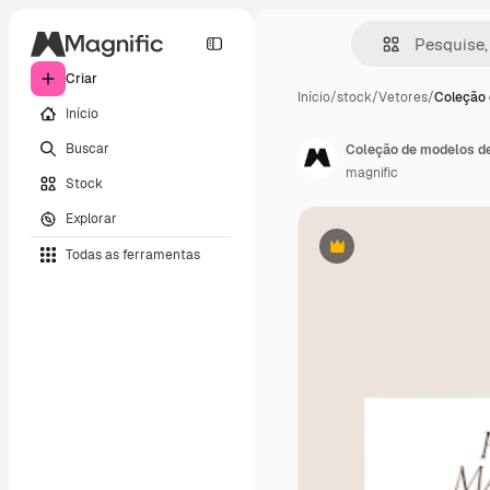
Criar
Início
/
stock
/
Vetores
/
Coleção 
Início
Buscar
Coleção de modelos de
magnific
Stock
Explorar
Todas as ferramentas
Premium