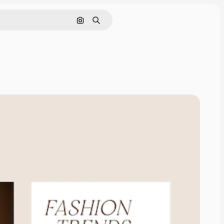
Pesquisar por imagem
Buscar